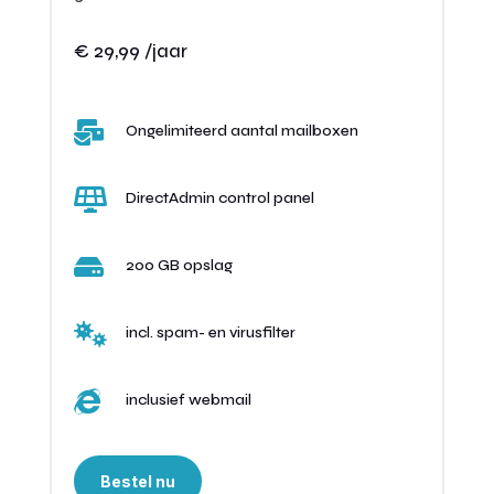
€ 29,99 /jaar

Ongelimiteerd aantal mailboxen

DirectAdmin control panel

200 GB opslag

incl. spam- en virusfilter

inclusief webmail
Bestel nu