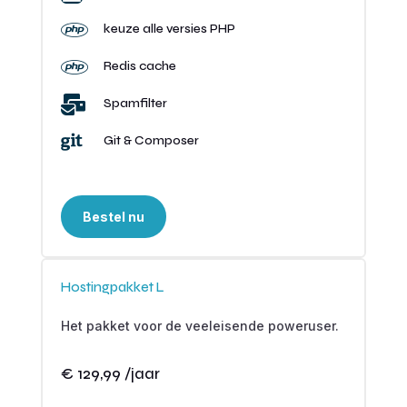

keuze alle versies PHP

Redis cache

Spamfilter

Git & Composer
Bestel nu
Hostingpakket L
Het pakket voor de veeleisende poweruser.
€ 129,99 /jaar