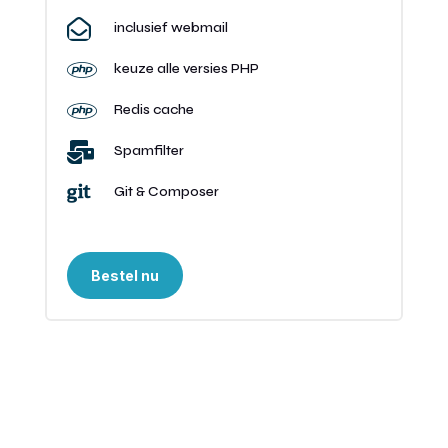

inclusief webmail

keuze alle versies PHP

Redis cache

Spamfilter

Git & Composer
Bestel nu